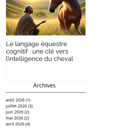
Le langage équestre
Ramener, rass
cognitif : une clé vers
équilibre : un
l’intelligence du cheval
du langage é
Archives
août 2026
(1)
1 post
juillet 2026
(3)
3 posts
juin 2026
(2)
2 posts
mai 2026
(2)
2 posts
avril 2026
(4)
4 posts