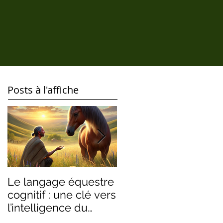
Posts à l'affiche
Le langage équestre
Ramener, rassemblé
cognitif : une clé vers
en équilibre : une
l’intelligence du
exploration du
cheval
langage équestre