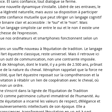
ce. Et sans confiance, tout dialogue se ferme. 
une nouvelle dynamique s’installe. Libéré de ses entraves, le 
 légèreté naturelle, mais aussi sa disposition à participer 
cette confiance mutuelle que peut s’ériger un langage cognitif 
binaire clair et accessible : le “oui” et le “non”. Mais 
un langage simpliste car entre le oui et le non il existe une 
ichesse de l'expression.
 que nos ordinateurs et smartphones fonctionnent selon un 
ons un souffle nouveau à l’équitation de tradition. Le langage 
’art équestre classique, reste universel. Mais il retrouve ici 
ir un outil de communication, non une contrainte imposée.
t de Xénophon, dont le traité, il y a près de 2.500 ans, prônait 
e de la nature du cheval. Xénophon rappelait que la force ne 
lité, que l’art équestre reposait sur la compréhension et la 
itation à rétablir un lien de coopération avec le cheval, où 
 non un ordre.
 s’inscrit dans la lignée de l’Equitation de Tradition 
CO comme patrimoine culturel immatériel de l’humanité. Au 
te équitation a incarné les valeurs de respect, d’élégance et 
bouleversements intellectuels de son époque. Elle a 
onsciences, transformant l’équitation en un art à part 