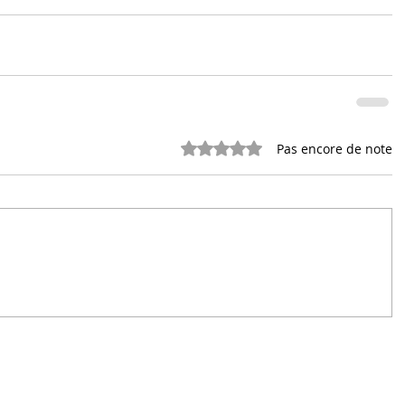
Noté 0 étoile sur 5.
Pas encore de note