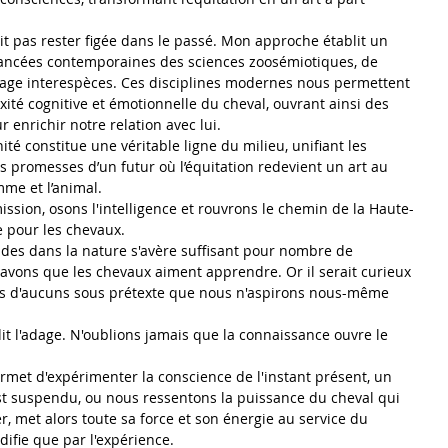
it pas rester figée dans le passé. Mon approche établit un 
avancées contemporaines des sciences zoosémiotiques, de 
ngage interespèces. Ces disciplines modernes nous permettent 
té cognitive et émotionnelle du cheval, ouvrant ainsi des 
enrichir notre relation avec lui.
ité constitue une véritable ligne du milieu, unifiant les 
 promesses d’un futur où l’équitation redevient un art au 
mme et l’animal.
ssion, osons l'intelligence et rouvrons le chemin de la Haute-
e pour les chevaux.
es dans la nature s'avère suffisant pour nombre de 
savons que les chevaux aiment apprendre. Or il serait curieux 
ves d'aucuns sous prétexte que nous n'aspirons nous-même 
dit l'adage. N'oublions jamais que la connaissance ouvre le 
rmet d'expérimenter la conscience de l'instant présent, un 
t suspendu, ou nous ressentons la puissance du cheval qui 
, met alors toute sa force et son énergie au service du 
difie que par l'expérience.