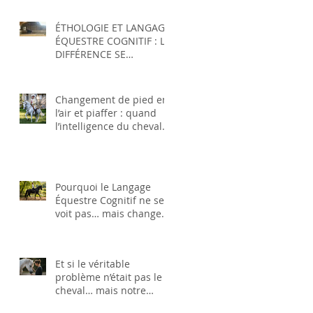
ÉTHOLOGIE ET LANGAGE
ÉQUESTRE COGNITIF : LA
DIFFÉRENCE SE
DÉMONTRE PAR LES
FAITS
Changement de pied en
l’air et piaffer : quand
l’intelligence du cheval
facilite l’accès aux
mouvements supérieurs
Pourquoi le Langage
Équestre Cognitif ne se
voit pas… mais change
tout
Et si le véritable
problème n’était pas le
cheval… mais notre
manière de penser la