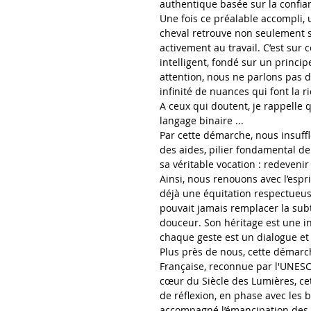
authentique basée sur la confian
Une fois ce préalable accompli, 
cheval retrouve non seulement sa
activement au travail. C’est sur 
intelligent, fondé sur un principe 
attention, nous ne parlons pas d'
infinité de nuances qui font la r
A ceux qui doutent, je rappelle
langage binaire ...
Par cette démarche, nous insuffl
des aides, pilier fondamental de l
sa véritable vocation : redeven
Ainsi, nous renouons avec l’espri
déjà une équitation respectueus
pouvait jamais remplacer la subti
douceur. Son héritage est une inv
chaque geste est un dialogue et
Plus près de nous, cette démarche
Française, reconnue par l'UNES
cœur du Siècle des Lumières, cet
de réflexion, en phase avec les 
accompagné l’émancipation des c