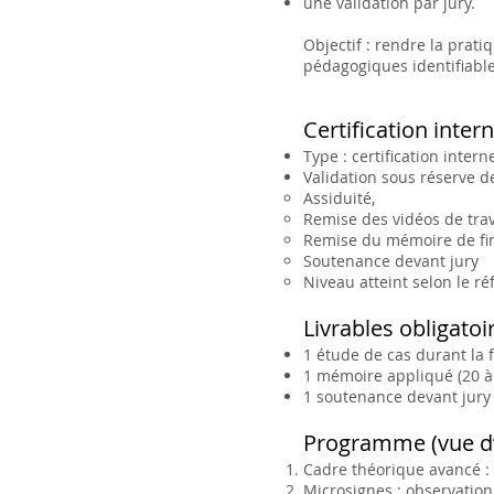
une validation par jury.
Objectif : rendre la prati
pédagogiques identifiable
Certification inter
Type : certification inter
Validation sous réserve de
Assiduité,
Remise des vidéos de trav
Remise du mémoire de fin
Soutenance devant jury
Niveau atteint selon le ré
Livrables obligatoi
1 étude de cas durant la 
1 mémoire appliqué (20 
1 soutenance devant jury 
Programme (vue d
Cadre théorique avancé : 
Microsignes : observation 