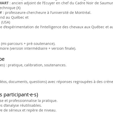
GWART
: ancien adjoint de l’Ecuyer en chef du Cadre Noir de Saum
technique (X)
Y
: professeure-chercheure à l’université de Montréal.
and au Québec et
 (USA)
re d’expérimentation de l’intelligence des chevaux aux Québec et a
 (mi-parcours + pré-soutenance).
moire (version intermédiaire + version finale).
pe
es) : pratique, calibration, soutenances.
idéos, documents, questions) avec réponses regroupées à des créne
 participant·e·s)
se et professionnalise la pratique.
 d’analyse réutilisables.
ve de sérieux et repère de niveau.