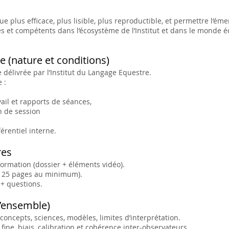
que plus efficace, plus lisible, plus reproductible, et permettre l’é
s et compétents dans l’écosystème de l’Institut et dans le monde é
ne (nature et conditions)
ne délivrée par l’Institut du Langage Equestre.
 :
ail et rapports de séances,
 de session
férentiel interne.
res
formation (dossier + éléments vidéo).
à 25 pages au minimum).
+ questions.
’ensemble)
concepts, sciences, modèles, limites d’interprétation.
fine, biais, calibration et cohérence inter-observateurs.