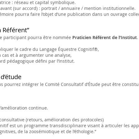
trice : réseau et capital symbolique.
 avant (sur accord) : portrait / annuaire / mention institutionnelle.
émoire pourra faire l’objet d’une publication dans un ouvrage collec
n Référent”
n, le participant pourra être nommée
Praticien Référent de l’Institut
.
liquer le cadre du Langage Équestre Cognitif®,
 cas et à argumenter une analyse,
rd pédagogique défini par l’Institut.
 d’étude
ous pourrez intégrer le Comité Consultatif d’Étude peut être constitué
’amélioration continue.
consultative (retours, amélioration des protocoles)
itif est un programme transdisciplinaire visant à articuler les appo
nitives, de la zoosémiotique et de l’éthologie.”