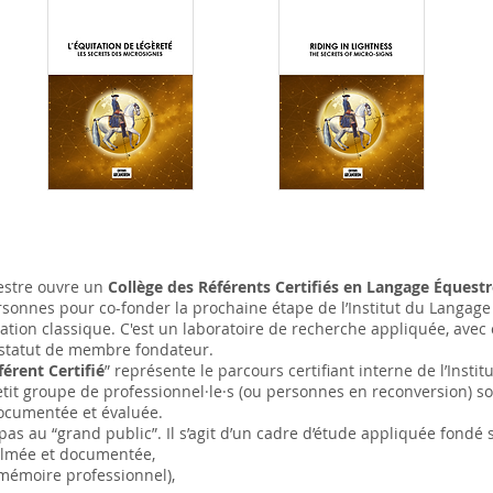
uestre ouvre un
Collège des Référents Certifiés en Langage Équestre
rsonnes pour co-fonder la prochaine étape de l’Institut du Langage
mation classique. C'est un laboratoire de recherche appliquée, avec c
t statut de membre fondateur.
férent Certifié
” représente le parcours certifiant interne de l’Inst
etit groupe de professionnel·le·s (ou personnes en reconversion) s
documentée et évaluée.
as au “grand public”. Il s’agit d’un cadre d’étude appliquée fondé s
filmée et documentée,
(mémoire professionnel),