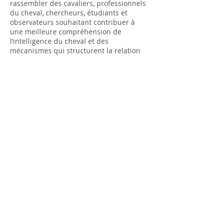
rassembler des cavaliers, professionnels
du cheval, chercheurs, étudiants et
observateurs souhaitant contribuer à
une meilleure compréhension de
l’intelligence du cheval et des
mécanismes qui structurent la relation
homme-cheval.
Les contributions peuvent prendre
différentes formes :
Participation à des expérimentations
Retours d’expérience documentés
Observations de terrain
Projets de recherche
Collaborations scientifiques
Travaux universitaires
Publications et échanges
interdisciplinaires
Chaque contribution participe à
l’enrichissement progressif des
connaissances développées au sein du
Laboratoire.