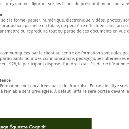
s programmes figurant sur les fiches de présentation ne sont ainsi 
ur
soit la forme (papier, numérique, électronique, vidéos, photos), so
 reproduction, partielle ou totale, ne peut être effectuée sans l’acc
 transmettre ou reproduire tout ou partie de ces documents en vue d
communiquées par le client au centre de formation sont utiles pour 
e participants pour des communications pédagogiques ultérieures e
vier 1978, le participant dispose d’un droit d’accès, de rectification
étence
ormation sont encadrées par la loi française. En cas de litige surv
à l’amiable sera privilégiée. À défaut, l’affaire sera portée devant l
Ins
age Équestre Cognitif