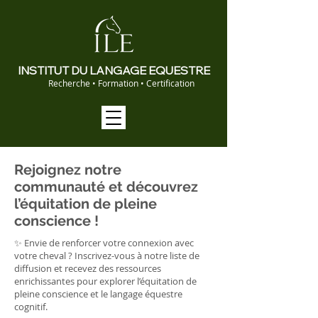
INSTITUT DU LANGAGE EQUESTRE
Recherche • Formation • Certification
Rejoignez notre
communauté et découvrez
l’équitation de pleine
conscience !
✨ Envie de renforcer votre connexion avec
votre cheval ? Inscrivez-vous à notre liste de
diffusion et recevez des ressources
enrichissantes pour explorer l’équitation de
pleine conscience et le langage équestre
cognitif.