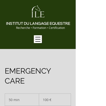
INSTITUT DU LANGAGE EQUESTRE
Recherche • Formation • Certification
EMERGENCY
CARE
100
euros
50 min
5
100 €
0