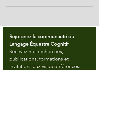
Rejoignez la communauté du 
Langage Équestre Cognitif
Recevez nos recherches, 
publications, formations et 
invitations aux visioconférences.
Email
*
Envoyer
Institut du Langage Équestre
Recherche • Formation • Certification
Le cheval perçoit avant d’obéir