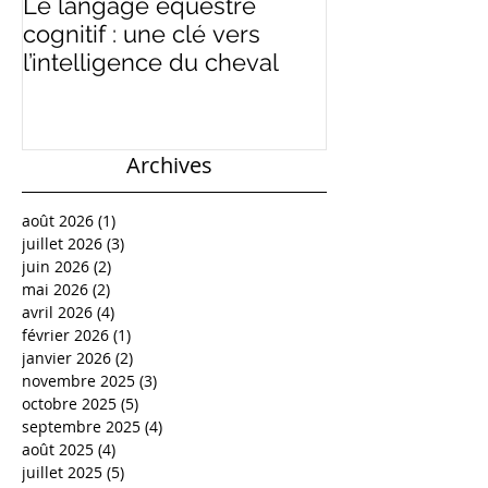
Le langage équestre
Ramener, rass
cognitif : une clé vers
équilibre : un
l’intelligence du cheval
du langage é
Archives
août 2026
(1)
1 post
juillet 2026
(3)
3 posts
juin 2026
(2)
2 posts
mai 2026
(2)
2 posts
avril 2026
(4)
4 posts
février 2026
(1)
1 post
janvier 2026
(2)
2 posts
novembre 2025
(3)
3 posts
octobre 2025
(5)
5 posts
septembre 2025
(4)
4 posts
août 2025
(4)
4 posts
juillet 2025
(5)
5 posts