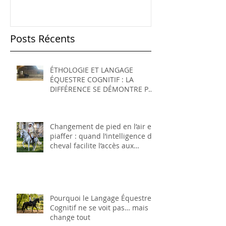
l’intelligence du cheval
du langage é
Posts Récents
ÉTHOLOGIE ET LANGAGE
ÉQUESTRE COGNITIF : LA
DIFFÉRENCE SE DÉMONTRE PAR
LES FAITS
Changement de pied en l’air et
piaffer : quand l’intelligence du
cheval facilite l’accès aux
mouvements supérieurs
Pourquoi le Langage Équestre