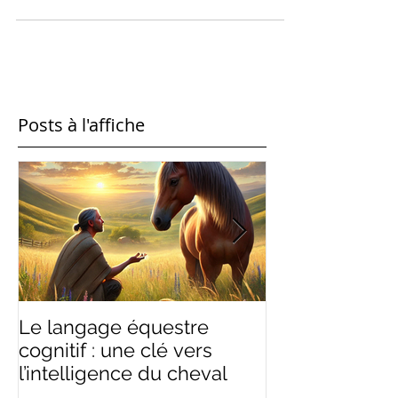
plus ou moins élaborés ou expérimentés.
Oui,...
Posts à l'affiche
Le langage équestre
Ramener, rass
cognitif : une clé vers
équilibre : un