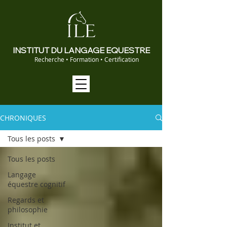
INSTITUT DU LANGAGE EQUESTRE
Recherche • Formation • Certification
CHRONIQUES
Tous les posts
Tous les posts
Langage
équestre cognitif
Regards et
philosophie
Institut et