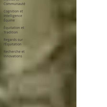
Communauté
Cognition et
Intelligence
Équine
Équitation et
Tradition
Regards sur
l’Équitation
Recherche et
Innovations