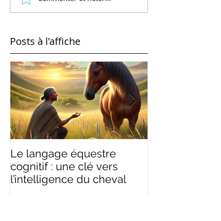
Posts à l'affiche
Le langage équestre
Ramener, rass
cognitif : une clé vers
équilibre : un
l’intelligence du cheval
du langage é