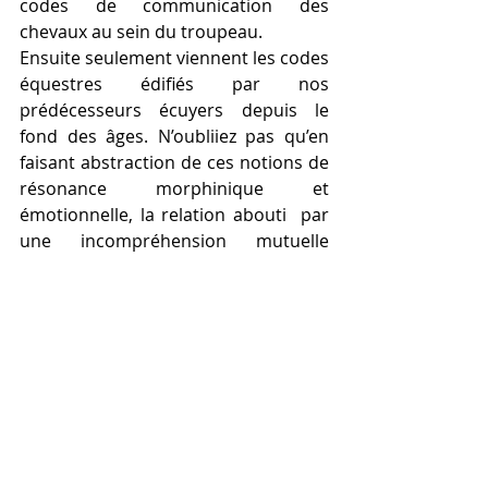
codes de communication des 
chevaux au sein du troupeau.
Ensuite seulement viennent les codes 
équestres édifiés par nos 
prédécesseurs écuyers depuis le 
fond des âges. N’oubliiez pas qu’en 
faisant abstraction de ces notions de 
résonance morphinique et 
émotionnelle, la relation abouti  par 
une incompréhension mutuelle 
invariablement à l’usage de moyens 
coercitifs. 
Le langage équestre revêt ainsi 
plusieurs facettes qu’il appartient au 
cavalier d’appréhender, de 
comprendre et de pratiquer. 
Comme toute langue, elle ne 
s’improvise pas, elle s’apprend.
Et au-delà nous découvrons un 