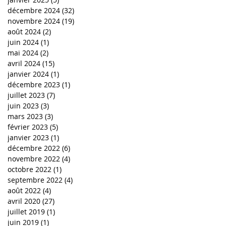
décembre 2024
(32)
32 posts
novembre 2024
(19)
19 posts
août 2024
(2)
2 posts
juin 2024
(1)
1 post
mai 2024
(2)
2 posts
avril 2024
(15)
15 posts
janvier 2024
(1)
1 post
décembre 2023
(1)
1 post
juillet 2023
(7)
7 posts
juin 2023
(3)
3 posts
mars 2023
(3)
3 posts
février 2023
(5)
5 posts
janvier 2023
(1)
1 post
décembre 2022
(6)
6 posts
novembre 2022
(4)
4 posts
octobre 2022
(1)
1 post
septembre 2022
(4)
4 posts
août 2022
(4)
4 posts
avril 2020
(27)
27 posts
juillet 2019
(1)
1 post
juin 2019
(1)
1 post