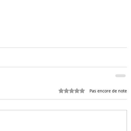
Noté 0 étoile sur 5.
Pas encore de note