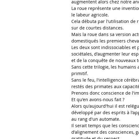
augmentent alors chez notre an
La roue représente une inventi
le labeur agricole. 
Cela débuta par l'utilisation d
sur de courtes distances.
Mais la roue dans sa version a
domestiqués les premiers chevau
Les deux sont indissociables et 
sociétales, d'augmenter leur espac
et de la conquête de nouveaux te
Sans cette trilogie, les humain
primitif.
Sans le feu, l'intelligence céré
restés des primates aux capacité
Prenons donc conscience de l'im
Et qu'en avons-nous fait ?
Alors qu'aujourd'hui il est relé
développé par des esprits à l'app
au rang d'un automate.
Il serait temps que les conscien
d'alignement des consciences, gar
gratitude et du respect.