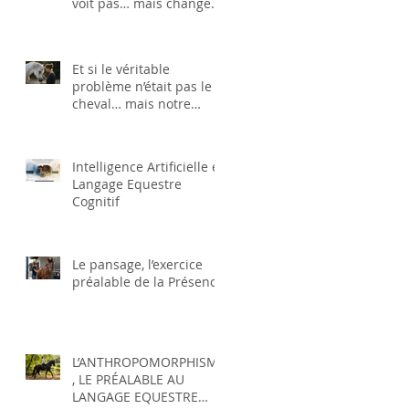
voit pas… mais change
tout
Et si le véritable
problème n’était pas le
cheval… mais notre
manière de penser la
relation ?
Intelligence Artificielle et
Langage Equestre
Cognitif
Le pansage, l’exercice
préalable de la Présence
L’ANTHROPOMORPHISME
, LE PRÉALABLE AU
LANGAGE EQUESTRE