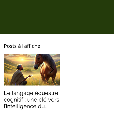
Posts à l'affiche
Le langage équestre
Ramener, rassemblé
cognitif : une clé vers
en équilibre : une
l’intelligence du
exploration du
cheval
langage équestre