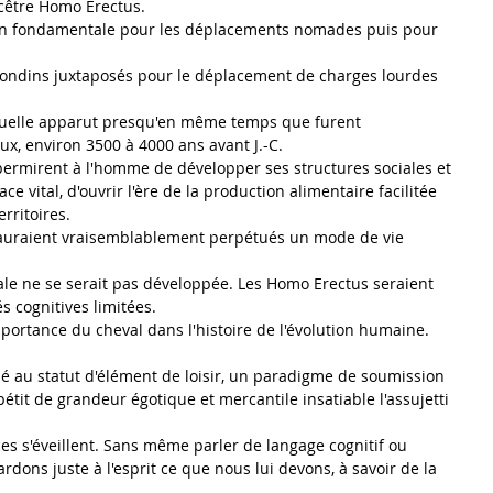
cêtre Homo Erectus.
on fondamentale pour les déplacements nomades puis pour 
e rondins juxtaposés pour le déplacement de charges lourdes 
ctuelle apparut presqu'en même temps que furent 
x, environ 3500 à 4000 ans avant J.-C.
permirent à l'homme de développer ses structures sociales et 
e vital, d'ouvrir l'ère de la production alimentaire facilitée 
rritoires.
s auraient vraisemblablement perpétués un mode de vie 
brale ne se serait pas développée. Les Homo Erectus seraient 
s cognitives limitées.
portance du cheval dans l'histoire de l'évolution humaine.
gué au statut d'élément de loisir, un paradigme de soumission 
étit de grandeur égotique et mercantile insatiable l'assujetti 
ces s'éveillent. Sans même parler de langage cognitif ou 
dons juste à l'esprit ce que nous lui devons, à savoir de la 