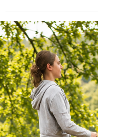
Le pansage, l’exercice
préalable de la
Présence
Chaque matin nous offre une occasion discrète
de transformer notre conscience. Faire son lit.
Balayer le sol. Nettoyer une table. Ranger son
matériel. Panser son cheval. Ces gestes
paraissent insignifiants. Pourtant, ils
constituent l’un des plus puissants
entraînements de l’esprit. L’amiral américain
William H. McRaven, s’appuyant sur son
expérience des forces spéciales, a popularisé
cette idée dans son célèbre discours "Make
Your Bed", en français "Si tu veux changer ta
vie