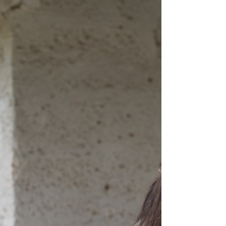
Cognitif
Nous vivons une époque fascinante.
L’Intelligence Artificielle sait désormais écrire
des textes, les traduire, créer des algorythmes,
des images et des vidéos, analyser des
données, assister les médecins, les ingénieurs
ou les chercheurs. Elle transforme
fondamentalement notre manière de travailler,
d’apprendre et de communiquer. Mais cette
révolution pose la question fondamentale :
Qu’est-ce que l’intelligence ? Le Langage
Équestre Cognitif (LEC) m’a progressivement
conduit