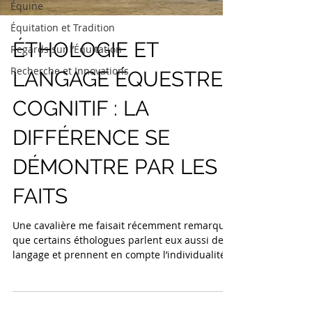
Équine
Équitation et Tradition
ÉTHOLOGIE ET
Regards sur l’Équitation
Recherche et Innovations
LANGAGE ÉQUESTRE
COGNITIF : LA
DIFFÉRENCE SE
DÉMONTRE PAR LES
FAITS
Une cavalière me faisait récemment remarquer
que certains éthologues parlent eux aussi de
langage et prennent en compte l’individualité
du cheval. Cette observation rapproche deux
démarches qui poursuivent pourtant des
finalités différentes. L’éthologie étudie le