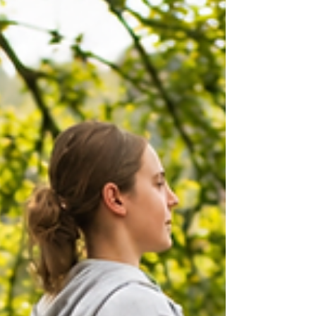
Amateur 1 Grand Prix, avant de devenir
progressivement plus complexe avec les
changements rapprochés. Le piaffer, quant à
lui, appartient au répertoire du Grand Prix, aux
côtés du passage, des pirouettes et des
changements de pied rapprochés. La
Fédération Française d’Éq